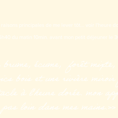
raisons principales de me lever tôt... voir l'heure d
5h40 du matin 10min. avant mon petit déjeuner le 
brume, écume, forêt mixte,
ics bois et une rivière miroir 
acle à l'heure dorée. mon app
pas loin dans mes mains.»