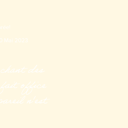
orée!
30 Mai 2023
 chant des
fait office
areil n'est