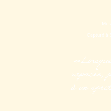
Mes 
Capturé à 
«Lorsque 
rapaces, p
à un spect